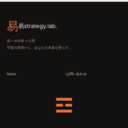
易
易strategy.lab.
易 × AI分析 × 心理
宇宙の摂理から、あなたの本質を照らす。
News
お問い合わせ
☲