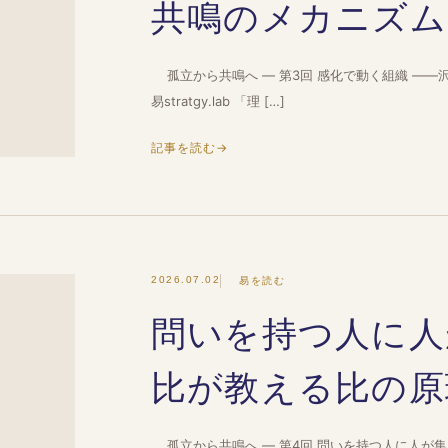
共鳴のメカニズム
孤立から共鳴へ ― 第3回 感化で動く組織 ——沢
易stratgy.lab 「理 […]
記事を読む
→
2026.07.02
易を読む
問いを持つ人に人
比が教える比の原
孤立から共鳴へ ― 第4回 問いを持つ人に人が集ま