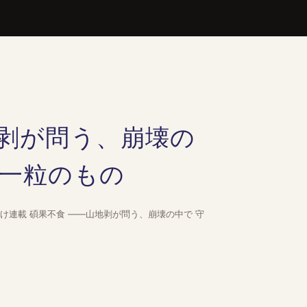
剥が問う、崩壊の
一粒のもの
営者向け連載 碩果不食 ——山地剥が問う、崩壊の中で 守