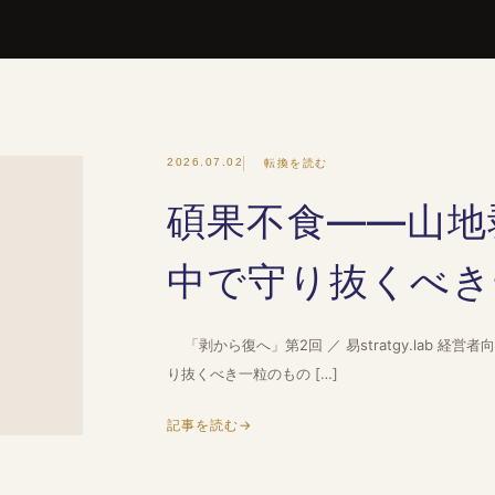
2026.07.02
転換を読む
碩果不食——山地
中で守り抜くべき
「剥から復へ」第2回 ／ 易stratgy.lab 経
り抜くべき一粒のもの […]
記事を読む
→