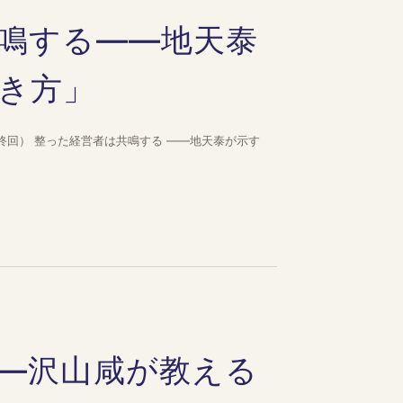
鳴する——地天泰
き方」
回） 整った経営者は共鳴する ——地天泰が示す
—沢山咸が教える