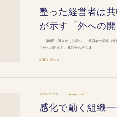
整った経営者は共
が示す「外への開
第5回｜孤立から共鳴へ——経営者の易経（最終
「外への開き方」 孤独から始 […]
記事を読む
→
2026.07.02
Uncategorized
感化で動く組織—