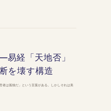
—易経「天地否」
断を壊す構造
営者は孤独だ」という言葉がある。しかしそれは美