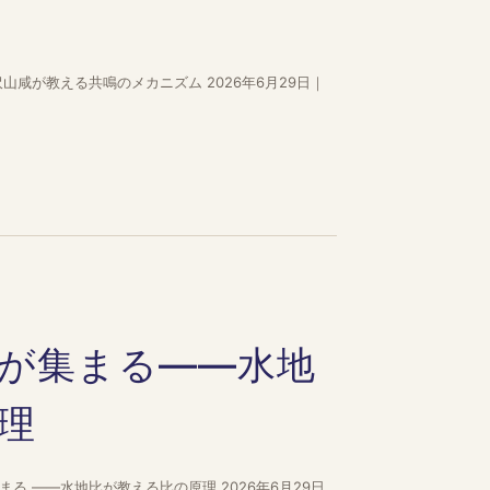
山咸が教える共鳴のメカニズム 2026年6月29日｜
が集まる——水地
理
る ——水地比が教える比の原理 2026年6月29日