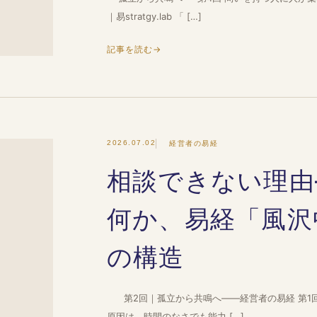
｜易stratgy.lab 「 […]
記事を読む
→
2026.07.02
経営者の易経
相談できない理由
何か、易経「風沢
の構造
第2回｜孤立から共鳴へ——経営者の易経 第1
原因は、時間のなさでも能力 […]