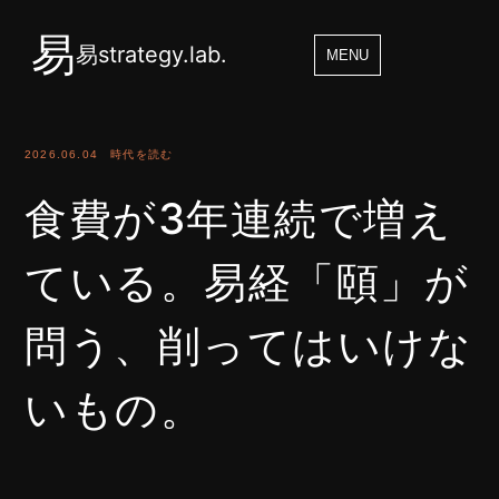
易
易strategy.lab.
MENU
2026.06.04
時代を読む
食費が3年連続で増え
ている。易経「頤」が
問う、削ってはいけな
いもの。