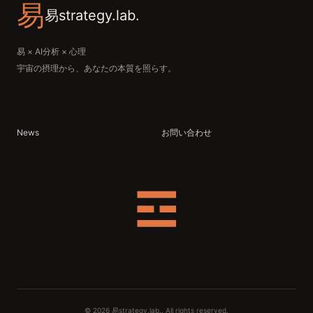
易
易strategy.lab.
易 × AI分析 × 心理
宇宙の摂理から、あなたの本質を照らす。
News
お問い合わせ
☲
© 2026 易strategy.lab.. All rights reserved.