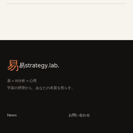
易
易strategy.lab.
易 × AI分析 × 心理
宇宙の摂理から、あなたの本質を照らす。
News
お問い合わせ