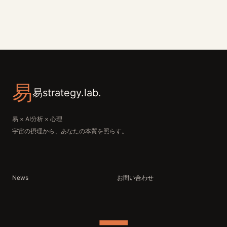
易
易strategy.lab.
易 × AI分析 × 心理
宇宙の摂理から、あなたの本質を照らす。
News
お問い合わせ