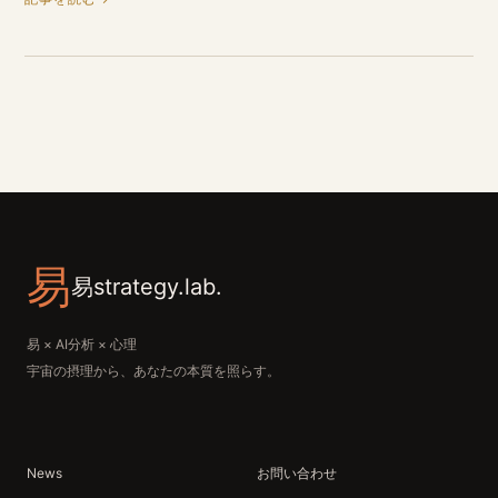
易
易strategy.lab.
易 × AI分析 × 心理
宇宙の摂理から、あなたの本質を照らす。
News
お問い合わせ