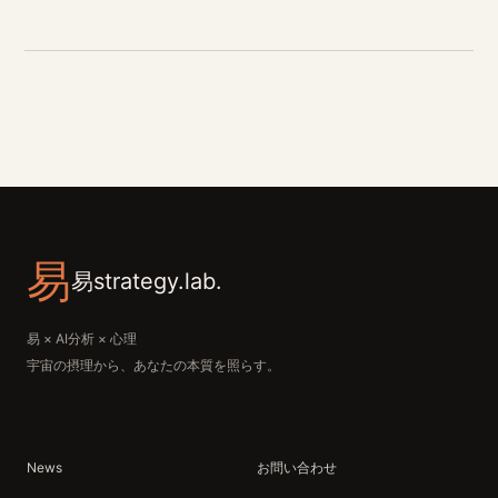
易
易strategy.lab.
易 × AI分析 × 心理
宇宙の摂理から、あなたの本質を照らす。
News
お問い合わせ