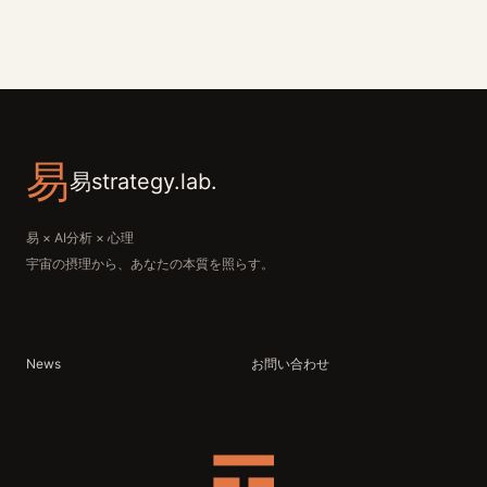
易
易strategy.lab.
易 × AI分析 × 心理
宇宙の摂理から、あなたの本質を照らす。
News
お問い合わせ
☲