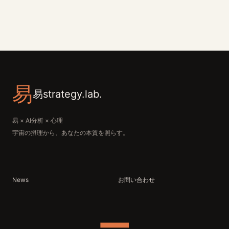
易
易strategy.lab.
易 × AI分析 × 心理
宇宙の摂理から、あなたの本質を照らす。
News
お問い合わせ