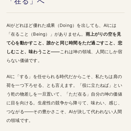
「在る」へ
AIがどれほど優れた成果（Doing）を出しても、AIには
「在ること（Being）」がありません。
雨上がりの空を見
て心を動かすこと、誰かと同じ時間をただ過ごすこと、悲
しむこと、味わうこと——
これは坤の領域、人間にしか宿
らない価値です。
AIに「する」を任せられる時代だからこそ、私たちは肩の
荷を一つ下ろせる、とも言えます。「役に立たねば」とい
う乾の物差しを一旦置いて、「ただ在る」自分の坤の価値
に目を向ける。生産性の競争から降りて、味わい、感じ、
つながる——その豊かさこそ、AIが決して代われない人間
の領域です。