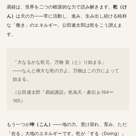
易経は、世界を二つの根源的な力で読み解きます。
乾（け
ん）
は天の力——常に活動し、進み、生み出し続ける純粋
な「働き」のエネルギー。公田連太郎は乾をこう讃えま
す。
「大なるかな乾元、万物 資（と）り始まる」
——なんと偉大な乾の力よ。万物はこの力によって
始まる。
（公田連太郎『易経講話』乾為天・彖伝 p.164〜
165）
もう一つが
坤（こん）
——地の力。受け容れ、育み、ただ
「在る」大地のエネルギーです。乾が「する（Doing）」