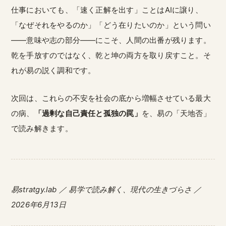
仕事においても、「速く正解を出す」ことはAIに譲り、
「なぜそれをやるのか」「どう在りたいのか」という問い
——意味や志の部分——にこそ、人間の出番が残ります。
乾を手放すのではなく、乾と坤の両方を取り戻すこと。そ
れが易の説く調和です。
次回は、これらの不安を社会の底から増幅させている最大
の病、
「過剰な自己責任と孤独の罠」
を、易の「天地否」
で読み解きます。
易stratgy.lab ／ 易学で読み解く、現代の生きづらさ ／
2026年6月13日