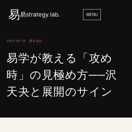
易
易strategy.lab.
MENU
2026.06.26
易を読む
易学が教える「攻め
時」の見極め方──沢
天夬と展開のサイン